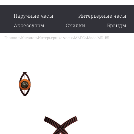
Наручные часы
Интерьерные часы
Аксессуары
Скидки
Бренды
Главная
>
Каталог
>
Интерьерные часы
>
MADO
>
Mado MD-151