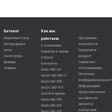
Каталог
Как мы
Наручные часы
Программа
работаем
Интерьерные
лояльности
О компании
часы
Гарантия и
Новости и акции
Аксессуары
возврат
Статьи
Бренды
Сервисное
Контакты
Скидки
обслуживание
Mado MD-161
Политика
MADO MD-565-2
конфиденциальнос
Mado MD-595
Информация,
MADO MD-607
представленная
Золотое время
на сайте, не
Mado MD-900
является
Mado MD-901
публичной
Mado MD-907