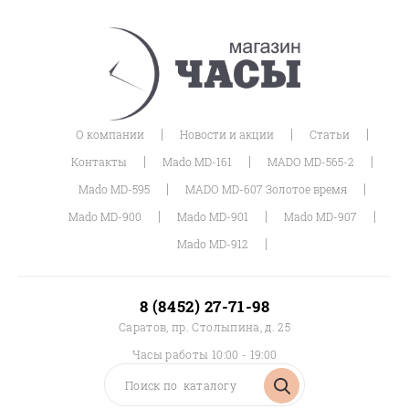
|
|
|
О компании
Новости и акции
Статьи
|
|
|
Контакты
Mado MD-161
MADO MD-565-2
|
|
Mado MD-595
MADO MD-607 Золотое время
|
|
|
Mado MD-900
Mado MD-901
Mado MD-907
|
Mado MD-912
8 (8452) 27-71-98
Саратов, пр. Столыпина, д. 25
Часы работы 10:00 - 19:00