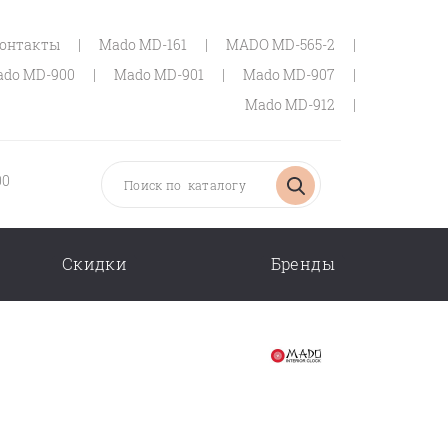
онтакты
|
Mado MD-161
|
MADO MD-565-2
|
do MD-900
|
Mado MD-901
|
Mado MD-907
|
Mado MD-912
|
00
Скидки
Бренды