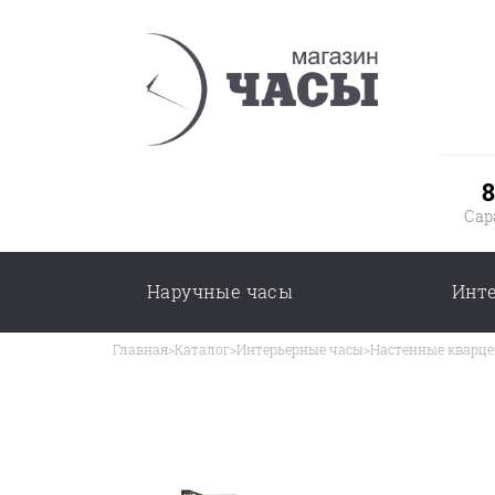
8
Сар
Наручные часы
Инт
Главная
>
Каталог
>
Интерьерные часы
>
Настенные кварце