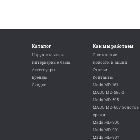
Каталог
Как мы работаем
Наручные часы
О компании
Интерьерные часы
Новости и акции
Аксессуары
Статьи
Бренды
Контакты
Скидки
Mado MD-161
MADO MD-565-2
Mado MD-595
MADO MD-607 Золотое
время
Mado MD-900
Mado MD-901
Mado MD-907