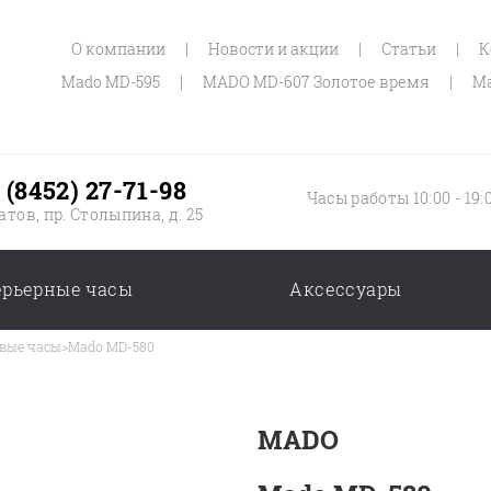
О компании
|
Новости и акции
|
Статьи
|
К
Mado MD-595
|
MADO MD-607 Золотое время
|
Ma
 (8452) 27-71-98
Часы работы 10:00 - 19:
атов, пр. Столыпина, д. 25
ерьерные часы
Аксессуары
вые часы
>
Mado MD-580
MADO