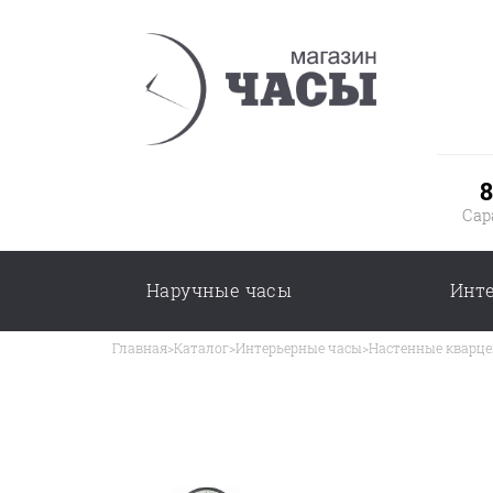
8
Сар
Наручные часы
Инт
Главная
>
Каталог
>
Интерьерные часы
>
Настенные кварце