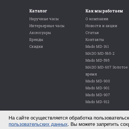
Каталог
Как мы работаем
Наручные часы
О компании
Интерьерные часы
Новости и акции
Аксессуары
Статьи
Бренды
Контакты
Скидки
Mado MD-161
MADO MD-565-2
Mado MD-595
MADO MD-607 Золотое
время
Mado MD-900
Mado MD-901
Mado MD-907
Mado MD-912
На сайте осуществляется обработка пользовательск
© 2026 ООО «Магазин часов №10»
г. Саратов, пр. им. Петра Столыпина, д. 25
пользовательских данных
. Вы можете запретить сох