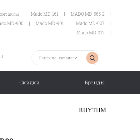
онтакты
|
Mado MD-161
|
MADO MD-565-2
|
do MD-900
|
Mado MD-901
|
Mado MD-907
|
Mado MD-912
|
00
Скидки
Бренды