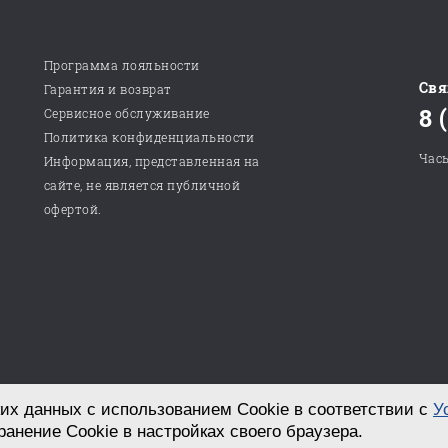
Программа лояльности
Свя
Гарантия и возврат
8 
Сервисное обслуживание
Политика конфиденциальности
Часы
Информация, представленная на
сайте, не является публичной
офертой.
их данных с использованием Cookie в соответствии с
У
Разработка сайта в студии «СТРОИМ САЙТ!»
ранение Cookie в настройках своего браузера.