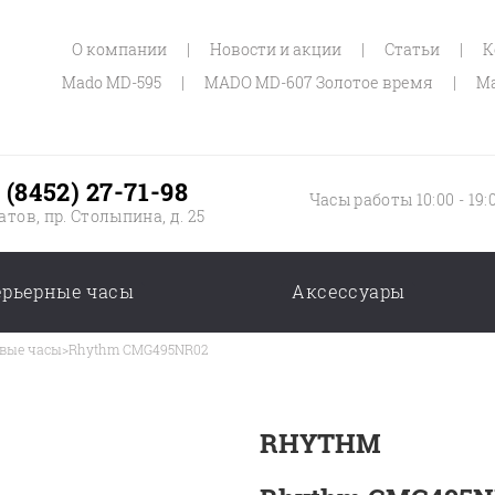
О компании
|
Новости и акции
|
Статьи
|
К
Mado MD-595
|
MADO MD-607 Золотое время
|
Ma
 (8452) 27-71-98
Часы работы 10:00 - 19:
атов, пр. Столыпина, д. 25
ерьерные часы
Аксессуары
вые часы
>
Rhythm CMG495NR02
RHYTHM