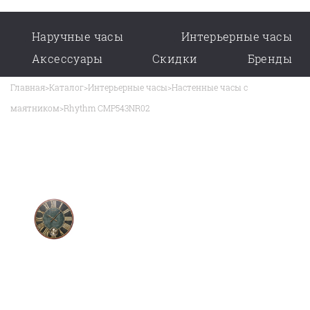
Наручные часы
Интерьерные часы
Аксессуары
Скидки
Бренды
Главная
>
Каталог
>
Интерьерные часы
>
Настенные часы с
маятником
>
Rhythm CMP543NR02