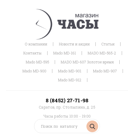
|
|
|
О компании
Новости и акции
Статьи
|
|
|
Контакты
Mado MD-161
MADO MD-565-2
|
|
Mado MD-595
MADO MD-607 Золотое время
|
|
|
Mado MD-900
Mado MD-901
Mado MD-907
|
Mado MD-912
8 (8452) 27-71-98
Саратов, пр. Столыпина, д. 25
Часы работы 10:00 - 19:00