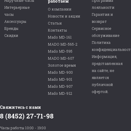
Наручные часы
Программа
работаем
Интерьерные
лояльности
О компании
часы
Гарантия и
Новости и акции
Аксессуары
возврат
Статьи
Бренды
Сервисное
Контакты
Скидки
обслуживание
Mado MD-161
Политика
MADO MD-565-2
конфиденциальнос
Mado MD-595
Информация,
MADO MD-607
представленная
Золотое время
на сайте, не
Mado MD-900
является
Mado MD-901
публичной
Mado MD-907
офертой.
Mado MD-912
Свяжитесь с нами
8 (8452) 27-71-98
Часы работы 10:00 - 19:00