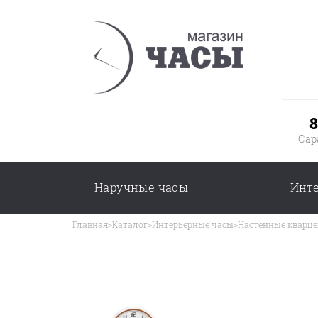
8
Сар
Наручные часы
Инт
Главная
>
Каталог
>
Интерьерные часы
>
Настенные кварце