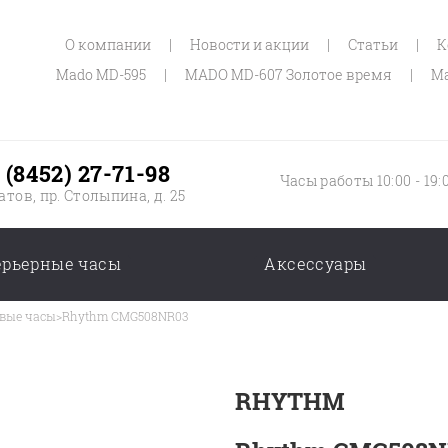
О компании
|
Новости и акции
|
Статьи
|
К
Mado MD-595
|
MADO MD-607 Золотое время
|
Ma
 (8452) 27-71-98
Часы работы 10:00 - 19:
атов, пр. Столыпина, д. 25
ерьерные часы
Аксессуары
вые часы
>
Rhythm CMG508NR03
RHYTHM