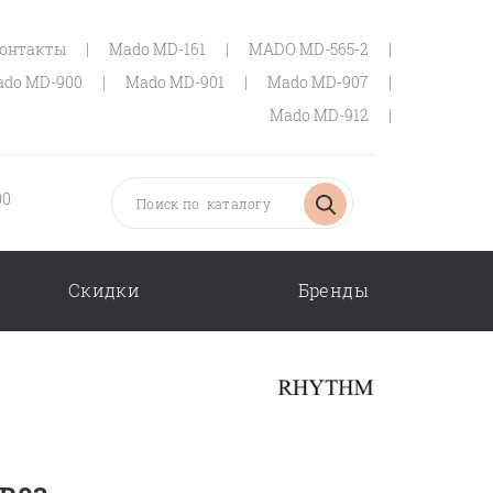
онтакты
|
Mado MD-161
|
MADO MD-565-2
|
do MD-900
|
Mado MD-901
|
Mado MD-907
|
Mado MD-912
|
00
Скидки
Бренды