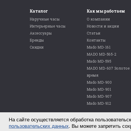
Каталог
Как мы работаем
Наручные часы
О компании
Интерьерные часы
Новости и акции
Аксессуары
Статьи
Бренды
Контакты
Скидки
Mado MD-161
MADO MD-565-2
Mado MD-595
MADO MD-607 Золотое
время
Mado MD-900
Mado MD-901
Mado MD-907
Mado MD-912
На сайте осуществляется обработка пользовательск
© 2026 ООО «Магазин часов №10»
г. Саратов, пр. им. Петра Столыпина, д. 25
пользовательских данных
. Вы можете запретить сох