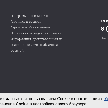
Программа лояльности
Свя
Гарантия и возврат
8 
Сервисное обслуживание
Политика конфиденциальности
Часы
Информация, представленная на
сайте, не является публичной
офертой.
их данных с использованием Cookie в соответствии с
У
Разработка сайта в студии «СТРОИМ САЙТ!»
ранение Cookie в настройках своего браузера.