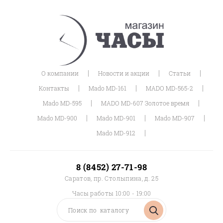
|
|
|
О компании
Новости и акции
Статьи
|
|
|
Контакты
Mado MD-161
MADO MD-565-2
|
|
Mado MD-595
MADO MD-607 Золотое время
|
|
|
Mado MD-900
Mado MD-901
Mado MD-907
|
Mado MD-912
8 (8452) 27-71-98
Саратов, пр. Столыпина, д. 25
Часы работы 10:00 - 19:00