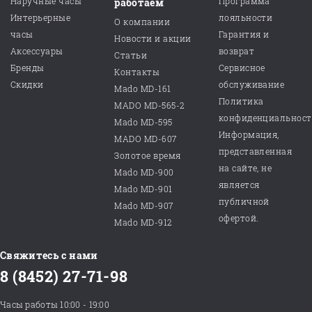
Наручные часы
Программа
работаем
Интерьерные
лояльности
О компании
часы
Гарантия и
Новости и акции
Аксессуары
возврат
Статьи
Бренды
Сервисное
Контакты
Скидки
обслуживание
Mado MD-161
Политика
MADO MD-565-2
конфиденциальнос
Mado MD-595
Информация,
MADO MD-607
представленная
Золотое время
на сайте, не
Mado MD-900
является
Mado MD-901
публичной
Mado MD-907
офертой.
Mado MD-912
Свяжитесь с нами
8 (8452) 27-71-98
Часы работы 10:00 - 19:00