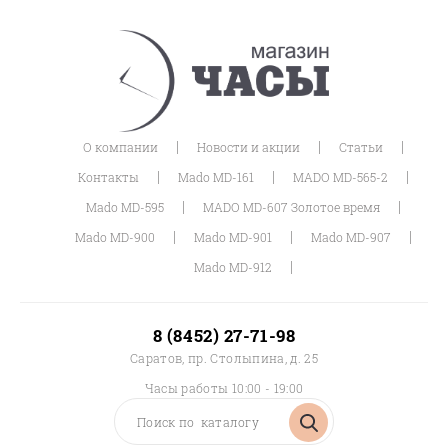
|
|
|
О компании
Новости и акции
Статьи
|
|
|
Контакты
Mado MD-161
MADO MD-565-2
|
|
Mado MD-595
MADO MD-607 Золотое время
|
|
|
Mado MD-900
Mado MD-901
Mado MD-907
|
Mado MD-912
8 (8452) 27-71-98
Саратов, пр. Столыпина, д. 25
Часы работы 10:00 - 19:00