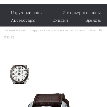
Наручные часы
Интерьерные часы
Аксессуары
Скидки
Бренды
Главная
>
Каталог
>
Наручные часы
>
Мужские часы
>
Casio Edifice EFR-
553L-7B