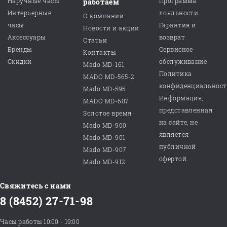
Наручные часы
Программа
работаем
Интерьерные
лояльности
О компании
часы
Гарантия и
Новости и акции
Аксессуары
возврат
Статьи
Бренды
Сервисное
Контакты
Скидки
обслуживание
Mado MD-161
Политика
MADO MD-565-2
конфиденциальнос
Mado MD-595
Информация,
MADO MD-607
представленная
Золотое время
на сайте, не
Mado MD-900
является
Mado MD-901
публичной
Mado MD-907
офертой.
Mado MD-912
Свяжитесь с нами
8 (8452) 27-71-98
Часы работы 10:00 - 19:00