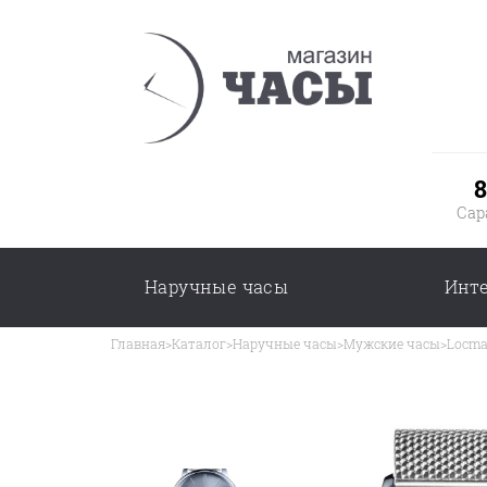
8
Сар
Наручные часы
Инт
Главная
>
Каталог
>
Наручные часы
>
Мужские часы
>
Locma