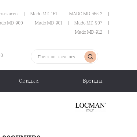
онтакты
|
Mado MD-161
|
MADO MD-565-2
|
do MD-900
|
Mado MD-901
|
Mado MD-907
|
Mado MD-912
|
00
Скидки
Бренды