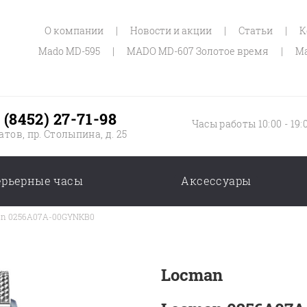
О компании
|
Новости и акции
|
Статьи
|
К
Mado MD-595
|
MADO MD-607 Золотое время
|
Ma
 (8452) 27-71-98
Часы работы 10:00 - 19:
атов, пр. Столыпина, д. 25
ерьерные часы
Аксессуары
n 0256A07A-00GYNKB0
Locman