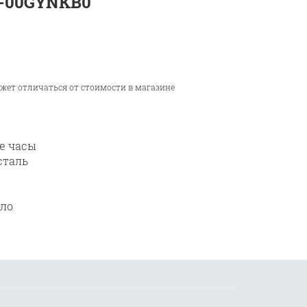
A-00GYNKB0
ожет отличаться от стоимости в магазине
е часы
сталь
кло