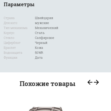
Параметры
Страна
Швейцария
Для кого:
мужские
Тип механизма
Механический
Корпус
Сталь
Стекло
Сапфировое
Циферблат
Черный
Браслет
Кожа
Водозащита
50WR
Функции
Дата
Похожие товары