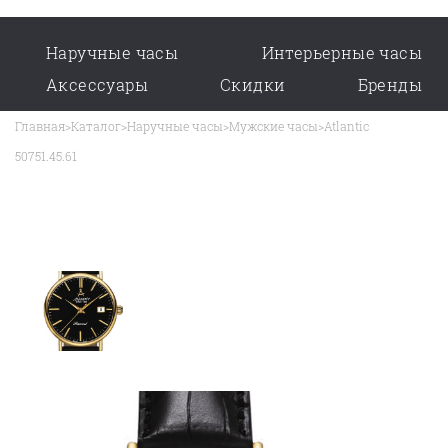
Наручные часы
Интерьерные часы
Аксессуары
Скидки
Бренды
Главная
>
Каталог
>
Наручные часы
>
Мужские часы
>
Atlantic
50751.45.61