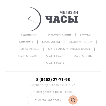
|
|
|
О компании
Новости и акции
Статьи
|
|
|
Контакты
Mado MD-161
MADO MD-565-2
|
|
Mado MD-595
MADO MD-607 Золотое время
|
|
|
Mado MD-900
Mado MD-901
Mado MD-907
|
Mado MD-912
8 (8452) 27-71-98
Саратов, пр. Столыпина, д. 25
Часы работы 10:00 - 19:00