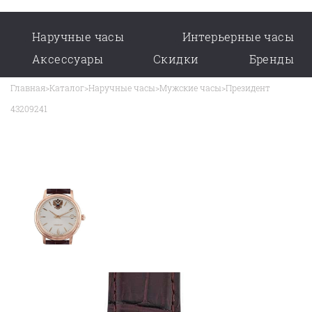
Наручные часы
Интерьерные часы
Аксессуары
Скидки
Бренды
Главная
>
Каталог
>
Наручные часы
>
Мужские часы
>
Президент
43209241