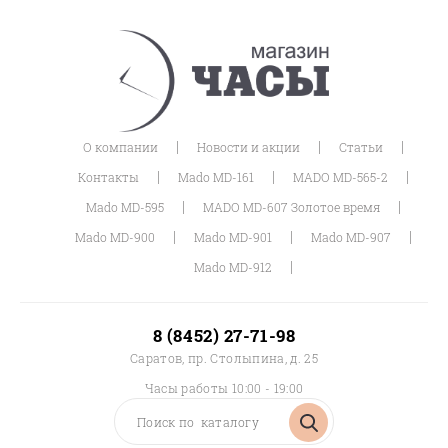
|
|
|
О компании
Новости и акции
Статьи
|
|
|
Контакты
Mado MD-161
MADO MD-565-2
|
|
Mado MD-595
MADO MD-607 Золотое время
|
|
|
Mado MD-900
Mado MD-901
Mado MD-907
|
Mado MD-912
8 (8452) 27-71-98
Саратов, пр. Столыпина, д. 25
Часы работы 10:00 - 19:00