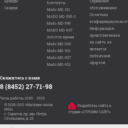
Бренды
Сервисное
Контакты
Скидки
обслуживание
Mado MD-161
Политика
MADO MD-565-2
конфиденциальнос
Mado MD-595
Информация,
MADO MD-607
представленная
Золотое время
на сайте, не
Mado MD-900
является
Mado MD-901
публичной
Mado MD-907
офертой.
Mado MD-912
Свяжитесь с нами
8 (8452) 27-71-98
Часы работы 10:00 - 19:00
© 2026 ООО «Магазин часов
Разработка сайта в
№10»
студии «СТРОИМ САЙТ!»
г. Саратов, пр. им. Петра
Столыпина, д. 25