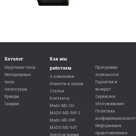
Каталог
Как мы
Наручные часы
Программа
работаем
Интерьерные
лояльности
О компании
часы
Гарантия и
Новости и акции
Аксессуары
возврат
Статьи
Бренды
Сервисное
Контакты
Скидки
обслуживание
Mado MD-161
Политика
MADO MD-565-2
конфиденциальнос
Mado MD-595
Информация,
MADO MD-607
представленная
Золотое время