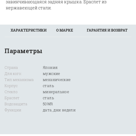
завинчивающаяся задняя крышка. Браслет из
нержавеющей стали.
ХАРАКТЕРИСТИКИ
О МАРКЕ
ГАРАНТИЯ И ВОЗВРАТ
Параметры
Страна
Япония
Для кого:
мужские
Тип механизма
механические
Корпус
сталь
Стекло
минеральное
Браслет
сталь
Водозащита
50WR
Функции
дата, дни недели