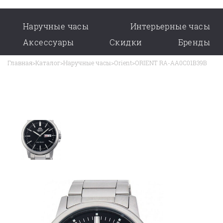
Наручные часы
Интерьерные часы
Аксессуары
Скидки
Бренды
Главная
>
Каталог
>
Наручные часы
>
Orient
>
ORIENT RA-AA0C01B39B