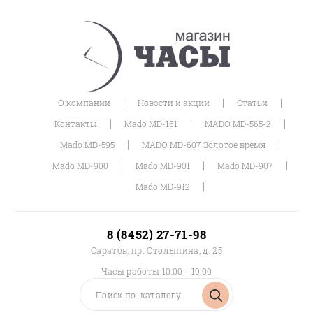
|
|
|
О компании
Новости и акции
Статьи
|
|
|
Контакты
Mado MD-161
MADO MD-565-2
|
|
Mado MD-595
MADO MD-607 Золотое время
|
|
|
Mado MD-900
Mado MD-901
Mado MD-907
|
Mado MD-912
8 (8452) 27-71-98
Саратов, пр. Столыпина, д. 25
Часы работы 10:00 - 19:00