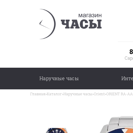
8
Сар
Наручные часы
Инт
Главная
>
Каталог
>
Наручные часы
>
Orient
>
ORIENT RA-AA