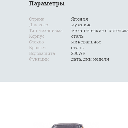
Параметры
Страна
Япония
Для кого:
мужские
Тип механизма
механические с автопод
Корпус
сталь
Стекло
минеральное
Браслет
сталь
Водозащита
200WR
Функции
дата, дни недели