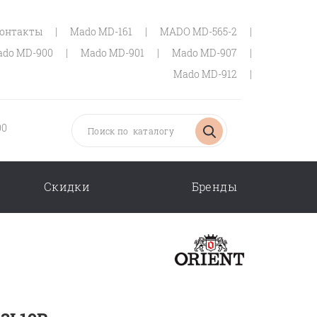
онтакты
|
Mado MD-161
|
MADO MD-565-2
|
do MD-900
|
Mado MD-901
|
Mado MD-907
|
Mado MD-912
|
00
Скидки
Бренды