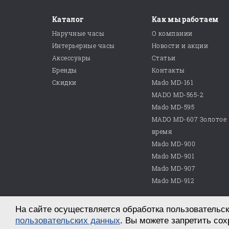
Каталог
Как мы работаем
Наручные часы
О компании
Интерьерные часы
Новости и акции
Аксессуары
Статьи
Бренды
Контакты
Скидки
Mado MD-161
MADO MD-565-2
Mado MD-595
MADO MD-607 Золотое
время
Mado MD-900
Mado MD-901
Mado MD-907
Mado MD-912
На сайте осуществляется обработка пользовательск
© 2026 ООО «Магазин часов №10»
г. Саратов, пр. им. Петра Столыпина, д. 25
пользовательских данных
. Вы можете запретить сох