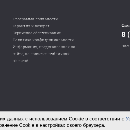
Программа лояльности
Свя
Гарантия и возврат
8 
Сервисное обслуживание
Политика конфиденциальности
Часы
Информация, представленная на
сайте, не является публичной
офертой.
их данных с использованием Cookie в соответствии с
У
Разработка сайта в студии «СТРОИМ САЙТ!»
ранение Cookie в настройках своего браузера.