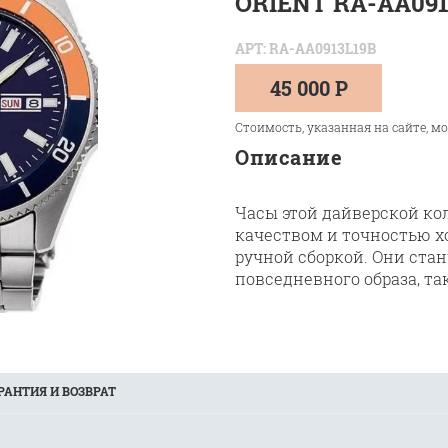
ORIENT RA-AA091
АРТ: RA-AA0913L19B
45 000 Р
Стоимость, указанная на сайте, м
Описание
Часы этой дайверской 
качеством и точностью х
ручной сборкой. Они ста
повседневного образа, та
РАНТИЯ И ВОЗВРАТ