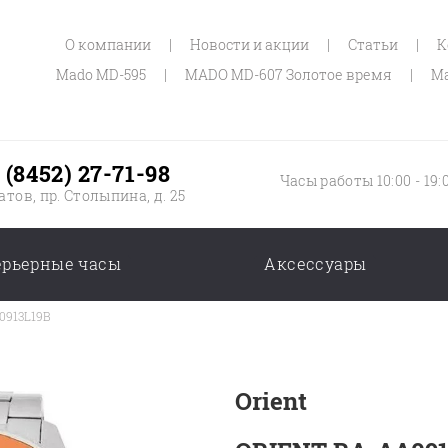
О компании
|
Новости и акции
|
Статьи
|
К
Mado MD-595
|
MADO MD-607 Золотое время
|
Ma
 (8452) 27-71-98
Часы работы 10:00 - 19:
атов, пр. Столыпина, д. 25
ерьерные часы
Аксессуары
0913L19B
Orient