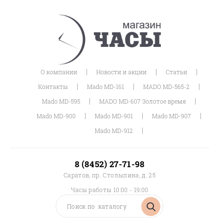
|
|
|
О компании
Новости и акции
Статьи
|
|
|
Контакты
Mado MD-161
MADO MD-565-2
|
|
Mado MD-595
MADO MD-607 Золотое время
|
|
|
Mado MD-900
Mado MD-901
Mado MD-907
|
Mado MD-912
8 (8452) 27-71-98
Саратов, пр. Столыпина, д. 25
Часы работы 10:00 - 19:00