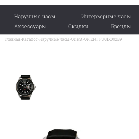
Наручные часы
Интерьерные часы
Аксессуары
Скидки
Бренды
Главная
>
Каталог
>
Наручные часы
>
Orient
>
ORIENT FUG1X002B9