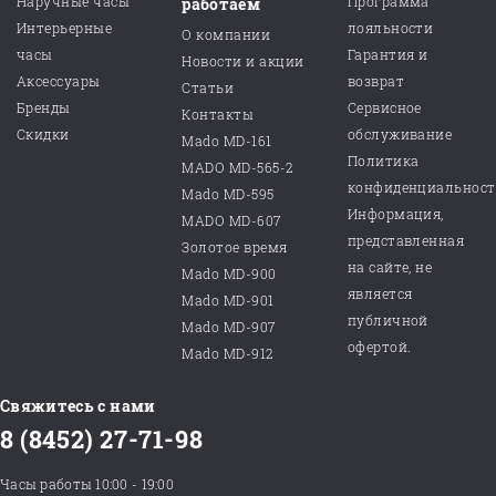
Наручные часы
Программа
работаем
Интерьерные
лояльности
О компании
часы
Гарантия и
Новости и акции
Аксессуары
возврат
Статьи
Бренды
Сервисное
Контакты
Скидки
обслуживание
Mado MD-161
Политика
MADO MD-565-2
конфиденциальнос
Mado MD-595
Информация,
MADO MD-607
представленная
Золотое время
на сайте, не
Mado MD-900
является
Mado MD-901
публичной
Mado MD-907
офертой.
Mado MD-912
Свяжитесь с нами
8 (8452) 27-71-98
Часы работы 10:00 - 19:00