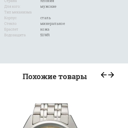
Страна
Япония
Для кого:
мужские
Тип механизма
Корпус
сталь
Стекло
минеральное
Браслет
кожа
Водозащита
50WR
Похожие товары