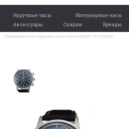
Наручные часы
Интерьерные часы
Аксессуары
Скидки
Бренды
Главная
>
Каталог
>
Наручные часы
>
Orient
>
ORIENT FTV02003D0