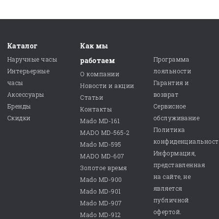
Каталог
Как мы
Наручные часы
Программа
работаем
Интерьерные
лояльности
О компании
часы
Гарантия и
Новости и акции
Аксессуары
возврат
Статьи
Бренды
Сервисное
Контакты
Скидки
обслуживание
Mado MD-161
Политика
MADO MD-565-2
конфиденциальнос
Mado MD-595
Информация,
MADO MD-607
представленная
Золотое время
на сайте, не
Mado MD-900
является
Mado MD-901
публичной
Mado MD-907
офертой.
Mado MD-912