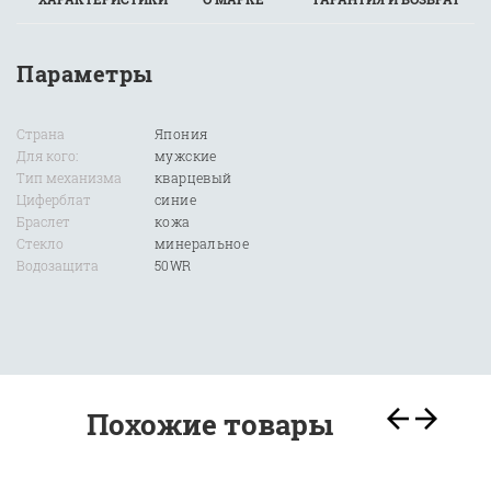
Параметры
Страна
Япония
Для кого:
мужские
Тип механизма
кварцевый
Циферблат
синие
Браслет
кожа
Стекло
минеральное
Водозащита
50WR
Похожие товары