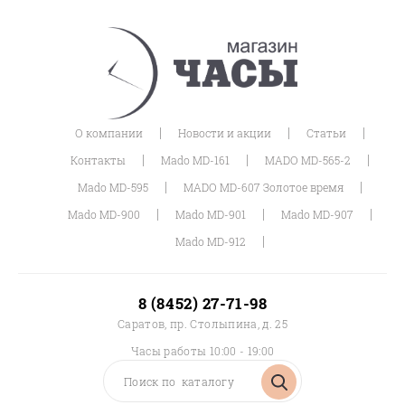
|
|
|
О компании
Новости и акции
Статьи
|
|
|
Контакты
Mado MD-161
MADO MD-565-2
|
|
Mado MD-595
MADO MD-607 Золотое время
|
|
|
Mado MD-900
Mado MD-901
Mado MD-907
|
Mado MD-912
8 (8452) 27-71-98
Саратов, пр. Столыпина, д. 25
Часы работы 10:00 - 19:00