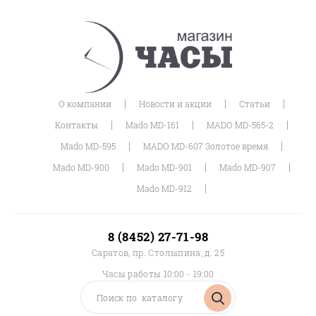
|
|
|
О компании
Новости и акции
Статьи
|
|
|
Контакты
Mado MD-161
MADO MD-565-2
|
|
Mado MD-595
MADO MD-607 Золотое время
|
|
|
Mado MD-900
Mado MD-901
Mado MD-907
|
Mado MD-912
8 (8452) 27-71-98
Саратов, пр. Столыпина, д. 25
Часы работы 10:00 - 19:00