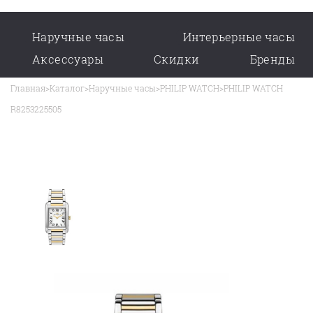
Наручные часы
Интерьерные часы
Аксессуары
Скидки
Бренды
Главная
>
Каталог
>
Наручные часы
>
PHILIP WATCH
>
PHILIP WATCH
R8253225505