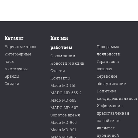
Каталог
Как мы
Наручные часы
Программа
работаем
Интерьерные
лояльности
О компании
часы
Гарантия и
Новости и акции
Аксессуары
возврат
Статьи
Бренды
Сервисное
Контакты
Скидки
обслуживание
Mado MD-161
Политика
MADO MD-565-2
конфиденциальнос
Mado MD-595
Информация,
MADO MD-607
представленная
Золотое время
на сайте, не
Mado MD-900
является
Mado MD-901
публичной
Mado MD-907