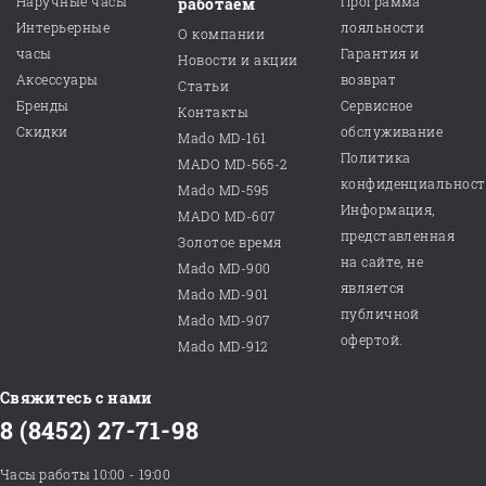
Наручные часы
Программа
работаем
Интерьерные
лояльности
О компании
часы
Гарантия и
Новости и акции
Аксессуары
возврат
Статьи
Бренды
Сервисное
Контакты
Скидки
обслуживание
Mado MD-161
Политика
MADO MD-565-2
конфиденциальнос
Mado MD-595
Информация,
MADO MD-607
представленная
Золотое время
на сайте, не
Mado MD-900
является
Mado MD-901
публичной
Mado MD-907
офертой.
Mado MD-912
Свяжитесь с нами
8 (8452) 27-71-98
Часы работы 10:00 - 19:00