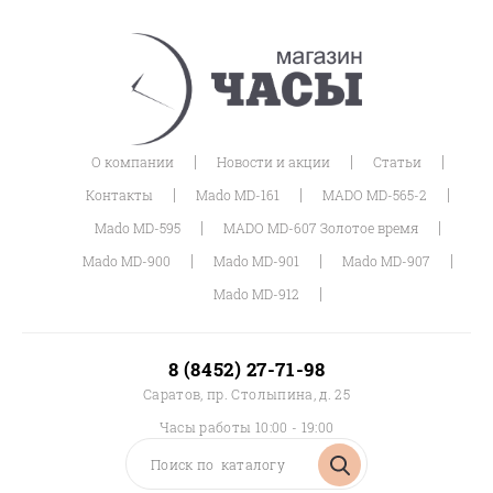
|
|
|
О компании
Новости и акции
Статьи
|
|
|
Контакты
Mado MD-161
MADO MD-565-2
|
|
Mado MD-595
MADO MD-607 Золотое время
|
|
|
Mado MD-900
Mado MD-901
Mado MD-907
|
Mado MD-912
8 (8452) 27-71-98
Саратов, пр. Столыпина, д. 25
Часы работы 10:00 - 19:00