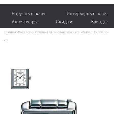
Наручные часы
Интерьерные часы
Аксессуары
Скидки
Бренды
Главная
>
Каталог
>
Наручные часы
>
Женские часы
>
Casio LTP-1234PD-
7B