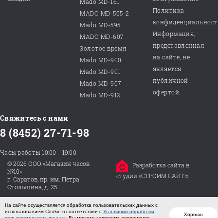
Mado MD-161
Политика
MADO MD-565-2
конфиденциальнос
Mado MD-595
Информация,
MADO MD-607
представленная
Золотое время
на сайте, не
Mado MD-900
является
Mado MD-901
публичной
Mado MD-907
офертой.
Mado MD-912
Свяжитесь с нами
8 (8452) 27-71-98
Часы работы 10:00 - 19:00
© 2026 ООО «Магазин часов
Разработка сайта в
№10»
студии «СТРОИМ САЙТ!»
г. Саратов, пр. им. Петра
Столыпина, д. 25
На сайте осуществляется обработка пользовательских данных с
использованием Cookie в соответствии с
Условиями обработки
Хорошо
пользовательских данных
. Вы можете запретить сохранение