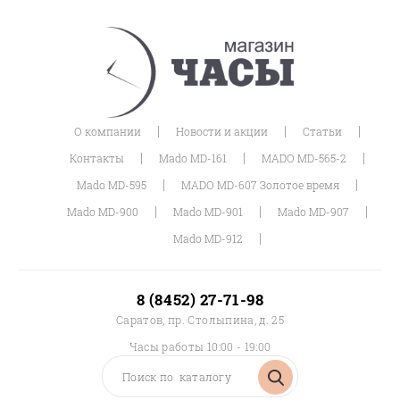
|
|
|
О компании
Новости и акции
Статьи
|
|
|
Контакты
Mado MD-161
MADO MD-565-2
|
|
Mado MD-595
MADO MD-607 Золотое время
|
|
|
Mado MD-900
Mado MD-901
Mado MD-907
|
Mado MD-912
8 (8452) 27-71-98
Саратов, пр. Столыпина, д. 25
Часы работы 10:00 - 19:00