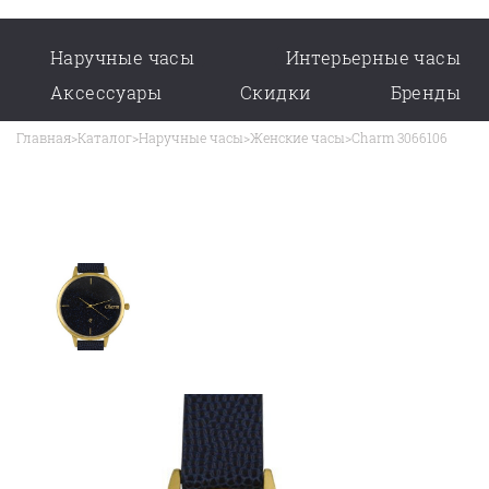
Наручные часы
Интерьерные часы
Аксессуары
Скидки
Бренды
Главная
>
Каталог
>
Наручные часы
>
Женские часы
>
Charm 3066106