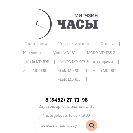
|
|
|
О компании
Новости и акции
Статьи
|
|
|
Контакты
Mado MD-161
MADO MD-565-2
|
|
Mado MD-595
MADO MD-607 Золотое время
|
|
|
Mado MD-900
Mado MD-901
Mado MD-907
|
Mado MD-912
8 (8452) 27-71-98
Саратов, пр. Столыпина, д. 25
Часы работы 10:00 - 19:00