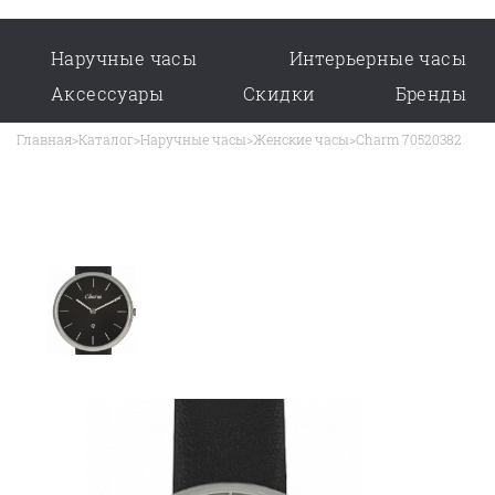
Наручные часы
Интерьерные часы
Аксессуары
Скидки
Бренды
Главная
>
Каталог
>
Наручные часы
>
Женские часы
>
Charm 70520382