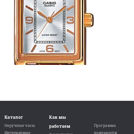
Каталог
Как мы
Наручные часы
Программа
работаем
Интерьерные
лояльности