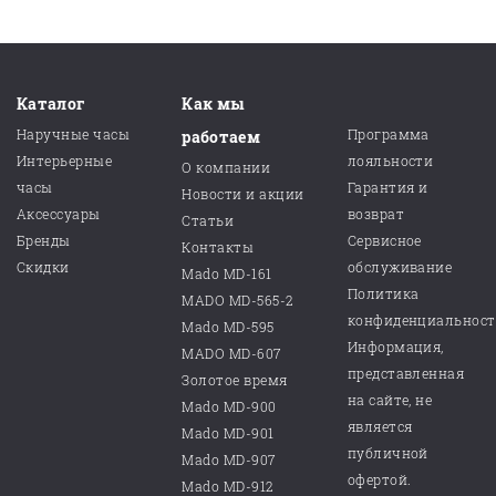
Каталог
Как мы
Наручные часы
Программа
работаем
Интерьерные
лояльности
О компании
часы
Гарантия и
Новости и акции
Аксессуары
возврат
Статьи
Бренды
Сервисное
Контакты
Скидки
обслуживание
Mado MD-161
Политика
MADO MD-565-2
конфиденциальнос
Mado MD-595
Информация,
MADO MD-607
представленная
Золотое время
на сайте, не
Mado MD-900
является
Mado MD-901
публичной
Mado MD-907
офертой.
Mado MD-912