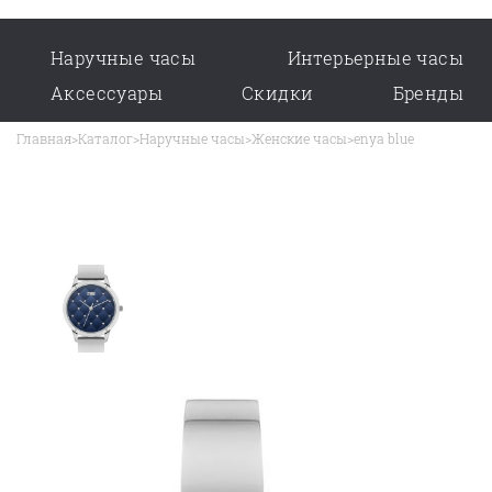
Наручные часы
Интерьерные часы
Аксессуары
Скидки
Бренды
Главная
>
Каталог
>
Наручные часы
>
Женские часы
>
enya blue