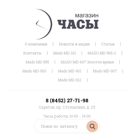
|
|
|
О компании
Новости и акции
Статьи
|
|
|
Контакты
Mado MD-161
MADO MD-565-2
|
|
Mado MD-595
MADO MD-607 Золотое время
|
|
|
Mado MD-900
Mado MD-901
Mado MD-907
|
Mado MD-912
8 (8452) 27-71-98
Саратов, пр. Столыпина, д. 25
Часы работы 10:00 - 19:00