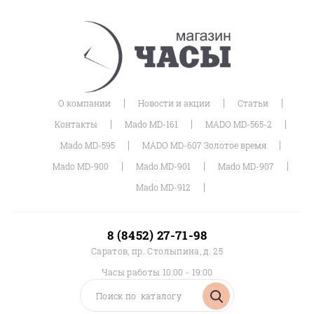
|
|
|
О компании
Новости и акции
Статьи
|
|
|
Контакты
Mado MD-161
MADO MD-565-2
|
|
Mado MD-595
MADO MD-607 Золотое время
|
|
|
Mado MD-900
Mado MD-901
Mado MD-907
|
Mado MD-912
8 (8452) 27-71-98
Саратов, пр. Столыпина, д. 25
Часы работы 10:00 - 19:00