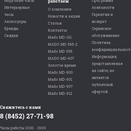
Наручные часы
Программа
работаем
Интерьерные
лояльности
О компании
часы
Гарантия и
Новости и акции
Аксессуары
возврат
Статьи
Бренды
Сервисное
Контакты
Скидки
обслуживание
Mado MD-161
Политика
MADO MD-565-2
конфиденциальнос
Mado MD-595
Информация,
MADO MD-607
представленная
Золотое время
на сайте, не
Mado MD-900
является
Mado MD-901
публичной
Mado MD-907
офертой.
Mado MD-912
Свяжитесь с нами
8 (8452) 27-71-98
Часы работы 10:00 - 19:00