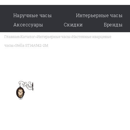
Наручные часы
Интерьерные часы
Аксессуары
Скидки
Бренды
Главная
>
Каталог
>
Интерьерные часы
>
Настенные кварцевые
часы
>
Stella ST14A542-2M