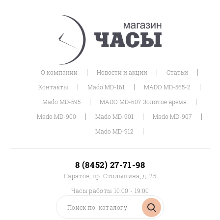
|
|
|
О компании
Новости и акции
Статьи
|
|
|
Контакты
Mado MD-161
MADO MD-565-2
|
|
Mado MD-595
MADO MD-607 Золотое время
|
|
|
Mado MD-900
Mado MD-901
Mado MD-907
|
Mado MD-912
8 (8452) 27-71-98
Саратов, пр. Столыпина, д. 25
Часы работы 10:00 - 19:00