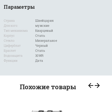
Параметры
Страна
Швейцария
Для кого:
мужские
Тип механизма
Кварцевый
Корпус
Сталь
Стекло
Минеральное
Циферблат
Черный
Браслет
Сталь
Водозащита
30WR
Функции
Дата
Похожие товары