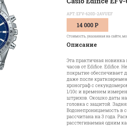
Casio Edifice EF
АРТ: EFV-620D-2AVUEF
14 000 Р
Стоимость, указанная на сайте, м
Описание
Эта практичная новинка
часов от Edifice. Edifice
покрытие обеспечивает д
даже после кратковремен
хронограф с секундомеро
1/10с и временем измерен
штрихов. Окошко даты на
головка с защитой. Задн
Водонепроницаемость в со
рассчитана на 3 года. Р
расстегиваемая одним ка