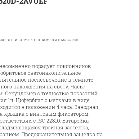
V-620D-2AVUEF
ожет отличаться от стоимости в магазине
 несомненно порадует поклонников
. Необритовое светонакопительное
лительное послесвечение в темноте
ного нахождения на свету. Часы-
м. Секундомер с точностью показаний
ия 1ч. Циферблат с метками в виде
ходится в положении 4 часа. Заводная
яя крышка с винтовым фиксатором.
ответствии с ISO 22810. Батарейка
аскладывающаяся тройная застежка,
санием. Предохранительная защелка на