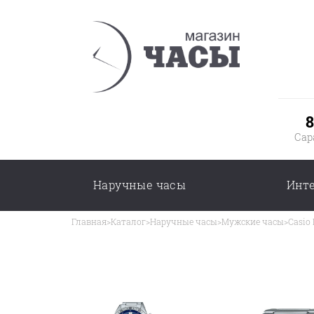
8
Сар
Наручные часы
Инт
Главная
>
Каталог
>
Наручные часы
>
Мужские часы
>
Casio