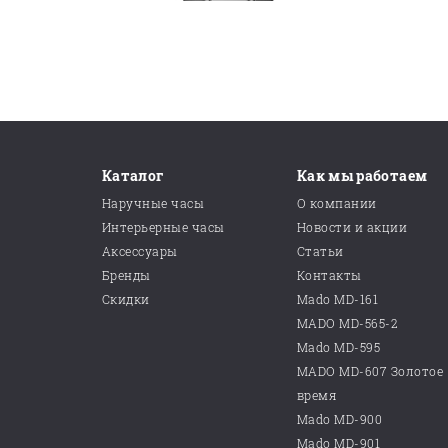
Каталог
Как мы работаем
Наручные часы
О компании
Интерьерные часы
Новости и акции
Аксессуары
Статьи
Бренды
Контакты
Скидки
Mado MD-161
MADO MD-565-2
Mado MD-595
MADO MD-607 Золотое
время
Mado MD-900
Mado MD-901