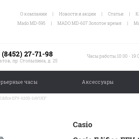
О компании
|
Новости и акции
|
Статьи
|
К
Mado MD-595
|
MADO MD-607 Золотое время
|
Ma
 (8452) 27-71-98
Часы работы 10:00 - 19:
атов, пр. Столыпина, д. 25
ерьерные часы
Аксессуары
 Edifice EFV-620D-2AVUEF
Casio