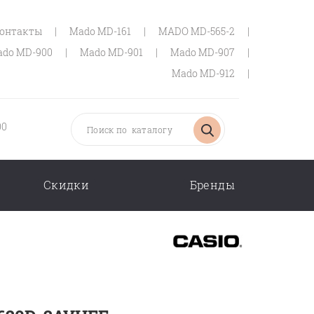
онтакты
|
Mado MD-161
|
MADO MD-565-2
|
do MD-900
|
Mado MD-901
|
Mado MD-907
|
Mado MD-912
|
00
Скидки
Бренды