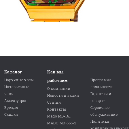
Каталог
Как мы
Наручные часы
Программа
работаем
Интерьерные
лояльности
О компании
часы
Гарантия и
Новости и акции
Аксессуары
возврат
Статьи
Бренды
Сервисное
Контакты
Скидки
обслуживание
Mado MD-161
Политика
MADO MD-565-2
конфиденциальнос