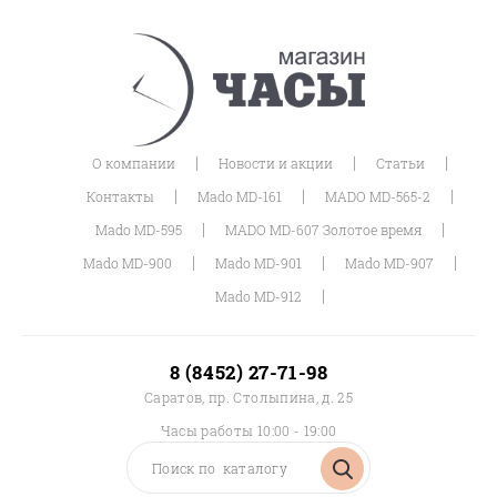
|
|
|
О компании
Новости и акции
Статьи
|
|
|
Контакты
Mado MD-161
MADO MD-565-2
|
|
Mado MD-595
MADO MD-607 Золотое время
|
|
|
Mado MD-900
Mado MD-901
Mado MD-907
|
Mado MD-912
8 (8452) 27-71-98
Саратов, пр. Столыпина, д. 25
Часы работы 10:00 - 19:00