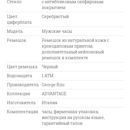
Стекло
с антибликовым сапфировым
покрытием
Цвет
Серебристый
циферблата
Модель
Мужские часы
Ремешок
Ремешок из натуральной кожи с
крокодиловым принтом,
дополнительный нейлоновый
ремешок в комплекте
Цвет ремешка
Черный
Водозащита
1 АТМ
Производитель
George Kini
Коллекция
ADVANTAGE
Изготовитель
Италия
Комплектация
часы, фирменная упаковка,
инструкция на русском языке,
гарантийный талон.