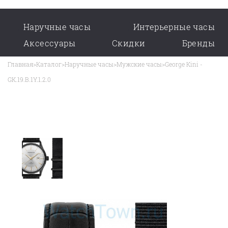
Наручные часы
Интерьерные часы
Аксессуары
Скидки
Бренды
Главная
>
Каталог
>
Наручные часы
>
Мужские часы
>
George Kini -
GK.19.B.1Y.1.2.0